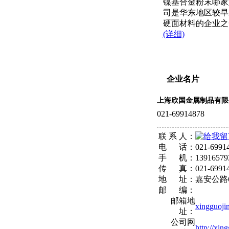
镍基合金粉末哪家
司是华东地区较早
硬面材料的企业之一
(详细)
企业名片
上海欣国金属制品有限
021-69914878
联 系 人：
电 话：
021-6991
手 机：
13916579
传 真：
021-6991
地 址：
嘉安公路
邮 编：
邮箱地
xingguoj
址：
公司网
http://xin