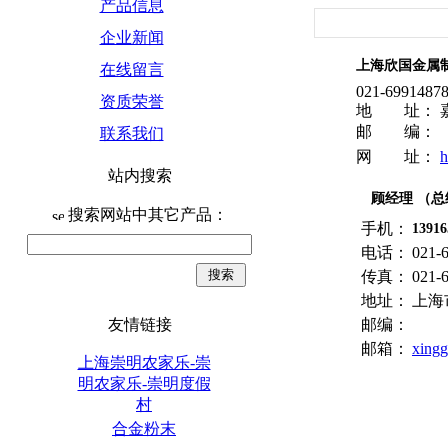
产品信息
企业新闻
上海欣国金属
在线留言
021-6991487
资质荣誉
地 址： 嘉
邮 编：
联系我们
网 址：
h
站内搜索
顾经理 （
搜索网站中其它产品：
手机：
13916
电话：
021-
传真：
021-
地址：
上海
友情链接
邮编：
邮箱：
xing
上海崇明农家乐-崇
明农家乐-崇明度假
村
合金粉末